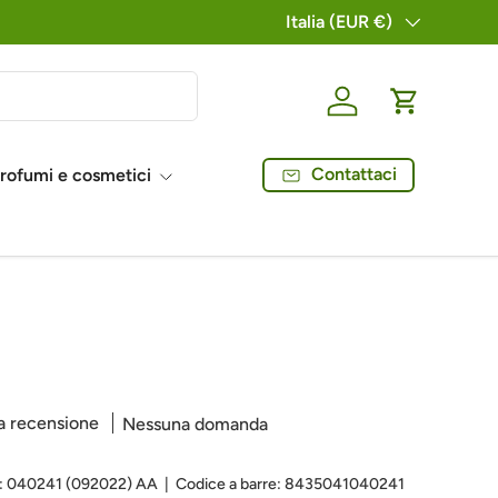
Paese/regione
Italia (EUR €)
Login
Carrello
Contattaci
rofumi e cosmetici
a recensione
Nessuna domanda
:
040241 (092022) AA
|
Codice a barre:
8435041040241