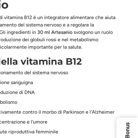
io
 vitamina B12 è un integratore alimentare che aiuta
onamento del sistema nervoso e a regolare la
Gli ingredienti in
30 ml Arte
san
io
svolgono un ruolo
oduzione dei globuli rossi e nel metabolismo
rticolarmente importante per la salute.
della vitamina B12
zionamento del sistema nervoso
sione sanguigna
oduzione di DNA
abolismo
vamente contro il morbo di Parkinson e l'Alzheimer
centrazione e l'umore
Bonus
ute riproduttiva femminile