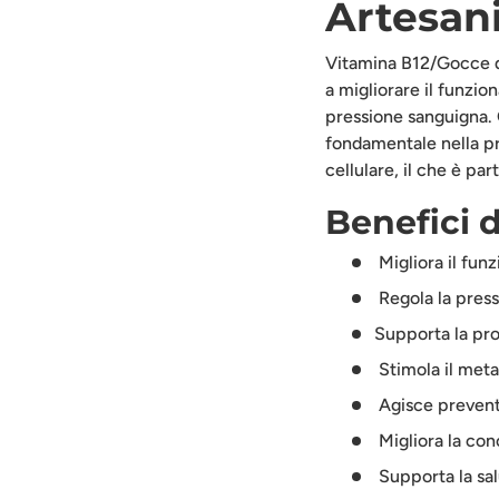
Arte
san
Vitamina B12/Gocce di
a migliorare il funzi
pressione sanguigna. 
fondamentale nella pr
cellulare, il che è pa
Benefici 
Migliora il fun
Regola la pres
Supporta la pr
Stimola il met
Agisce preventi
Migliora la con
Supporta la sal