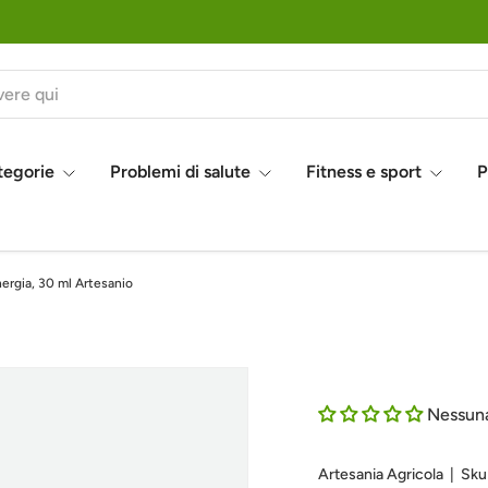
tegorie
Problemi di salute
Fitness e sport
P
ergia, 30 ml Artesanio
Nessun
Artesania Agricola
|
Sku