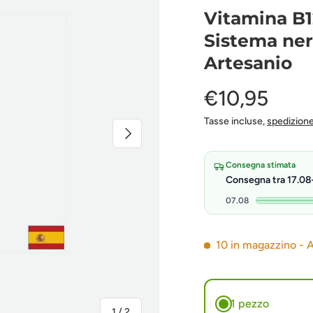
Vitamina B1
Sistema ner
Artesanio
€10,95
Tasse incluse,
spedizion
Prossimo
Consegna stimata
Consegna tra 17.0
07.08
10 in magazzino
- 
1 pezzo
Di
1
/
2