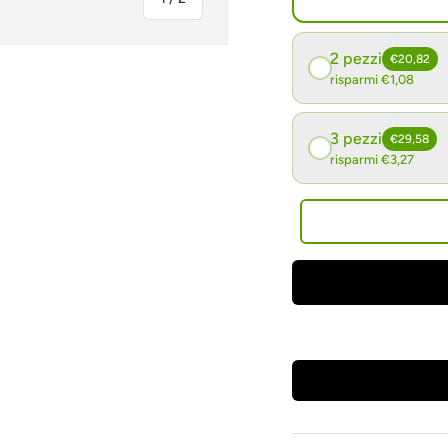
2 pezzi
€20,82
risparmi €1,08
3 pezzi
€29,58
ria
risparmi €3,27