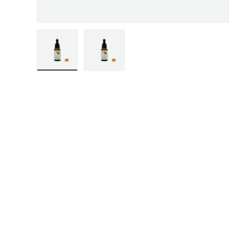
Carica immagine 1 nella vista galleria
Carica immagine 2 nella vista galle