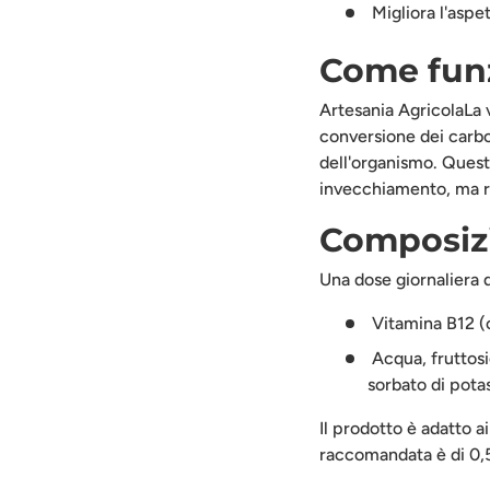
Migliora l'aspet
Come fun
Artesania Agricola
La 
conversione dei carboi
dell'organismo. Questo
invecchiamento, ma re
Composizi
Una dose giornaliera 
Vitamina B12 (
Acqua, fruttosi
sorbato di pota
Il prodotto è adatto a
raccomandata è di 0,5