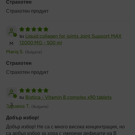
Страхотен
Страхотен продукт
Liquid collagen for joints Joint Support MAX
12000 MG - 500 ml
M
Mariq S.
(Bulgaria)
Страхотен
Страхотен продукт
Biotica - Vitamin B complex x90 tablets
З
Здравка Т.
(Bulgaria)
Добър избор!
Добър избор! Не са с много висока концентрация, но
са добър избор за хора с умерени дефицити на В