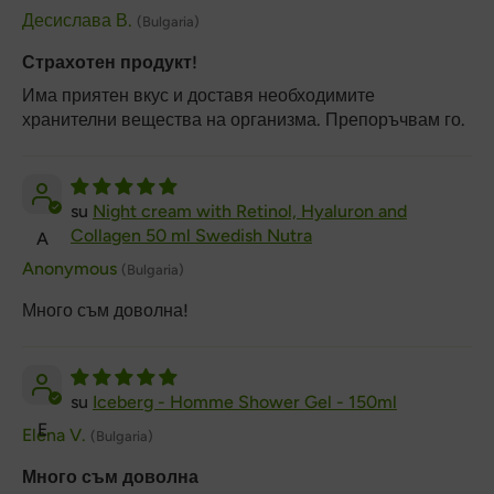
ml/
Десислава В.
(Bulgaria)
Страхотен продукт!
Има приятен вкус и доставя необходимите
хранителни вещества на организма. Препоръчвам го.
Night cream with Retinol, Hyaluron and
Collagen 50 ml Swedish Nutra
A
Anonymous
(Bulgaria)
Много съм доволна!
Iceberg - Homme Shower Gel - 150ml
E
Elena V.
(Bulgaria)
Много съм доволна