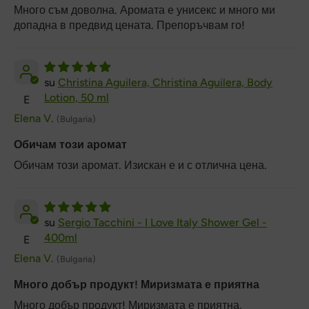
Много съм доволна. Аромата е унисекс и много ми
допадна в предвид цената. Препоръчвам го!
Christina Aguilera, Christina Aguilera, Body
Lotion, 50 ml
E
Elena V.
(Bulgaria)
Обичам този аромат
Обичам този аромат. Изискан е и с отлична цена.
Sergio Tacchini - I Love Italy Shower Gel -
400ml
E
Elena V.
(Bulgaria)
Много добър продукт! Миризмата е приятна
Много добър продукт! Миризмата е приятна,