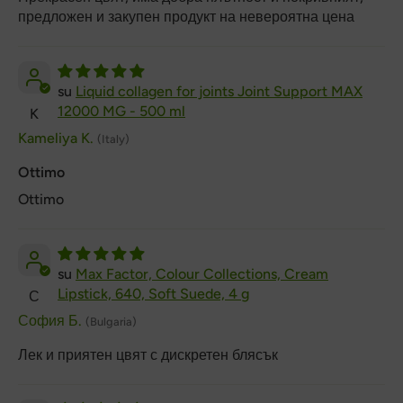
предложен и закупен продукт на невероятна цена
Liquid collagen for joints Joint Support MAX
12000 MG - 500 ml
K
Kameliya K.
(Italy)
Ottimo
Ottimo
Max Factor, Colour Collections, Cream
Lipstick, 640, Soft Suede, 4 g
С
София Б.
(Bulgaria)
Лек и приятен цвят с дискретен блясък