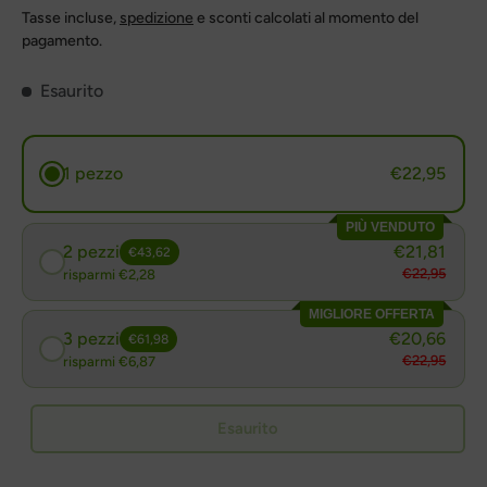
Tasse incluse,
spedizione
e sconti calcolati al momento del
pagamento.
Esaurito
1 pezzo
€22,95
PIÙ VENDUTO
2 pezzi
€21,81
€43,62
€22,95
risparmi €2,28
MIGLIORE OFFERTA
3 pezzi
€20,66
€61,98
€22,95
risparmi €6,87
Esaurito