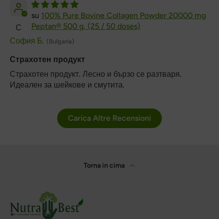
100% Pure Bovine Collagen Powder 20000 mg
Peptan® 500 g, (25 / 50 doses)
С
София Б.
(Bulgaria)
Страхотен продукт
Страхотен продукт. Лесно и бързо се разтваря.
Идеален за шейкове и смутита.
Carica Altre Recensioni
Torna in cima