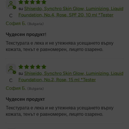
Shiseido, Synchro Skin Glow, Luminizing, Liquid
Foundation, No.4, Rose, SPF 20, 10 ml *Tester
С
София Б.
(Bulgaria)
Чудесен продукт!
Текстурата е лека и не утежнява усещането върху
кожата, тенът е равномерен, лицето озарено.
Shiseido, Synchro Skin Glow, Luminizing, Liquid
Foundation, No.2, Rose, 15 ml *Tester
С
София Б.
(Bulgaria)
Чудесен продукт
Текстурата е лека и не утежнява усещането върху
кожата, тенът е равномерен, лицето озарено.