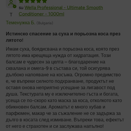
Wella Professional - Ultimate Smooth
Conditioner - 1000ml
Т
Теменужка Б.
(Bulgaria)
Истинско спасение за суха и порьозна коса през
лятото!
Имам суха, боядисвана и порьозна коса, която през
лятото има крещяща нужда от хидратация. Този
балсам е чудесен за целта – благодарение на
сквалана и омега-9 в състава си, той осигурява
дълбоко напояване на косъма. Огромно предимство
е, че въпреки силното подхранване, продуктът не
оставя онова неприятно усещане за лигавост под
душа. Текстурата му е изключително гъста и богата,
усеща се по-скоро като маска за коса, отколкото като
обикновен балсам. Ароматът е много хубав и
парфюмен, макар че за съжаление не се задържа за
дълго в косата след измиване. Въпреки това, ефектът
от него е страхотен и си заслужава напълно!