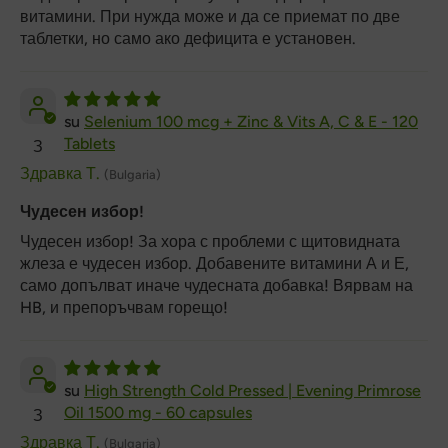
витамини. При нужда може и да се приемат по две
таблетки, но само ако дефицита е установен.
Selenium 100 mcg + Zinc & Vits A, C & E - 120
Tablets
З
Здравка Т.
(Bulgaria)
Чудесен избор!
Чудесен избор! За хора с проблеми с щитовидната
жлеза е чудесен избор. Добавените витамини А и Е,
само допълват иначе чудесната добавка! Вярвам на
HB, и препоръчвам горещо!
High Strength Cold Pressed | Evening Primrose
Oil 1500 mg - 60 capsules
З
Здравка Т.
(Bulgaria)