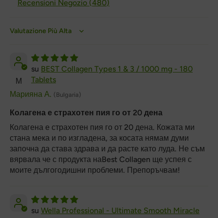
Recensioni Negozio (
480
)
Sort by
BEST Collagen Types 1 & 3 / 1000 mg - 180
Tablets
М
Марияна А.
(Bulgaria)
Колагена е страхотен пия го от 20 дена
Колагена е страхотен пия го от 20 дена. Кожата ми
стана мека и по изгладена, за косата нямам думи
започна да става здрава и да расте като луда. Не съм
вярвала че с продукта наBest Collagen ще успея с
моите дългогодишни проблеми. Препоръчвам!
Wella Professional - Ultimate Smooth Miracle