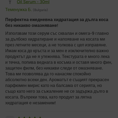
Oil Serum - 30ml
Т
Теменужка Б.
(Bulgaria)
Перфектна ежедневна хидратация за дълга коса
без никакво омазняване!
Използвам този серум със сквалан и омега-9 главно
за дълбоко хидратиране и напояване на косата ми
през летните месеци, а не толкова с цел изправяне.
Имам коса до кръста и за мен е изключително важно
продуктът да не я утежнява. Текстурата е много лека
и течна, попива веднага в косъма и оставя много фин,
защитен филм, без никакви следи от омазняване.
Това ми позволява да го нанасям спокойно
абсолютно всеки ден. Ароматът е същият прекрасен
парфюмен мирис като на балсама от серията, но
също като него за съжаление не се задържа дълго в
косата. Въпреки това, като продукт за лятна
хидратация е незаменим!