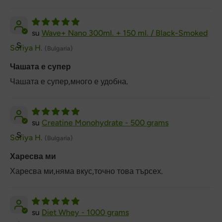
Wave+ Nano 300ml. + 150 ml. / Black-Smoked
S
Sofiya H.
(Bulgaria)
Чашата е супер
Чашата е супер,много е удобна.
Creatine Monohydrate - 500 grams
S
Sofiya H.
(Bulgaria)
Харесва ми
Харесва ми,няма вкус,точно това търсех.
Diet Whey - 1000 grams