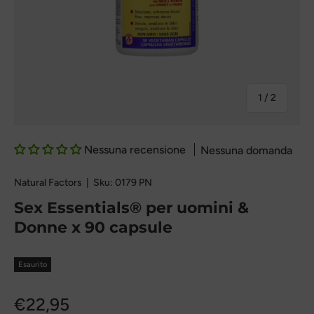
Di
1
/
2
Nessuna recensione
Nessuna domanda
Natural Factors
|
Sku:
0179 PN
Sex Essentials® per uomini &
Donne x 90 capsule
Esaurito
€22,95