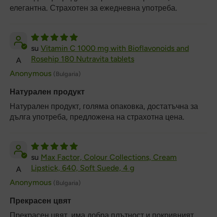
елегантна. Страхотен за ежедневна употреба.
Vitamin C 1000 mg with Bioflavonoids and
Rosehip 180 Nutravita tablets
A
Anonymous
(Bulgaria)
Натурален продукт
Натурален продукт, голяма опаковка, достатъчна за
дълга употреба, предложена на страхотна цена.
Max Factor, Colour Collections, Cream
Lipstick, 640, Soft Suede, 4 g
A
Anonymous
(Bulgaria)
Прекрасен цвят
Прекрасен цвят, има добра плътност и покривният,