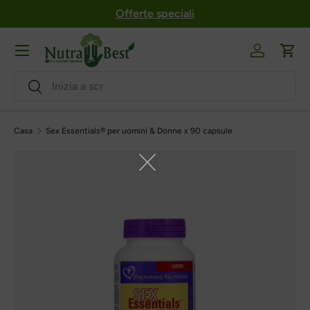
Offerte speciali
Salta al contenuto
Menu
Login
Carr
Ricerca
Ricerca
Casa
Sex Essentials® per uomini & Donne x 90 capsule