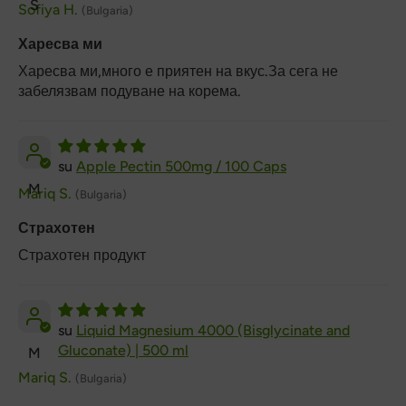
S
Sofiya H.
(Bulgaria)
Харесва ми
Харесва ми,много е приятен на вкус.За сега не
забелязвам подуване на корема.
Apple Pectin 500mg / 100 Caps
M
Mariq S.
(Bulgaria)
Страхотен
Страхотен продукт
Liquid Magnesium 4000 (Bisglycinate and
Gluconate) | 500 ml
M
Mariq S.
(Bulgaria)