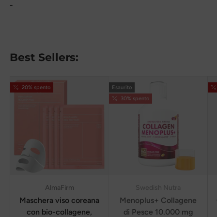
-
Best Sellers:
20% spento
Esaurito
30% spento
AlmaFirm
Swedish Nutra
Maschera viso coreana
Menoplus+ Collagene
con bio-collagene,
di Pesce 10.000 mg