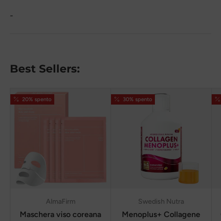
-
Best Sellers:
20% spento
30% spento
AlmaFirm
Swedish Nutra
Maschera viso coreana
Menoplus+ Collagene