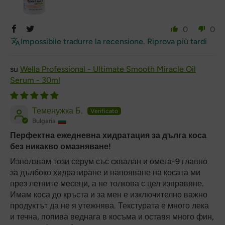
0
0
Impossibile tradurre la recensione. Riprova più tardi
Wella Professional - Ultimate Smooth Miracle Oil
Serum - 30ml
Теменужка Б.
Bulgaria
Перфектна ежедневна хидратация за дълга коса
без никакво омазняване!
Използвам този серум със сквалан и омега-9 главно
за дълбоко хидратиране и напояване на косата ми
през летните месеци, а не толкова с цел изправяне.
Имам коса до кръста и за мен е изключително важно
продуктът да не я утежнява. Текстурата е много лека
и течна, попива веднага в косъма и оставя много фин,