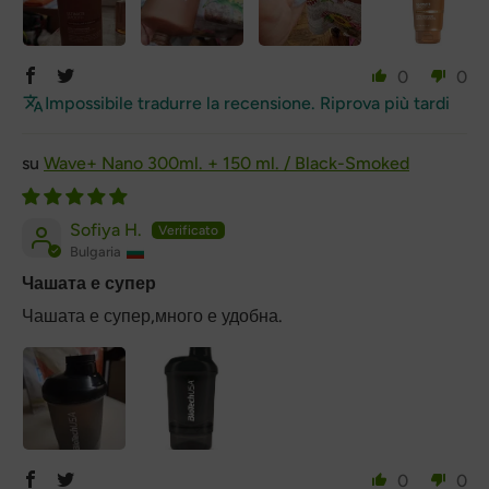
0
0
Impossibile tradurre la recensione. Riprova più tardi
Wave+ Nano 300ml. + 150 ml. / Black-Smoked
Sofiya H.
Bulgaria
Чашата е супер
Чашата е супер,много е удобна.
0
0