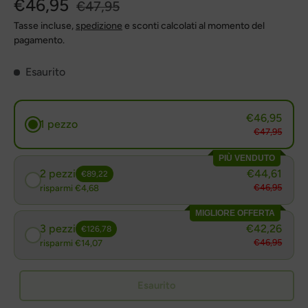
€46,95
€47,95
Tasse incluse,
spedizione
e sconti calcolati al momento del
pagamento.
Esaurito
€46,95
1 pezzo
€47,95
PIÙ VENDUTO
2 pezzi
€44,61
€89,22
€46,95
risparmi €4,68
MIGLIORE OFFERTA
3 pezzi
€42,26
€126,78
€46,95
risparmi €14,07
Esaurito