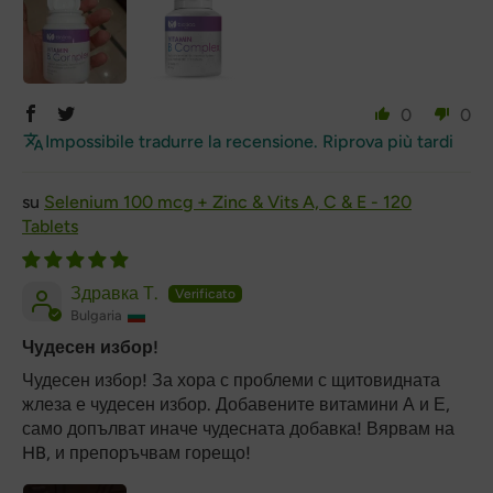
0
0
Impossibile tradurre la recensione. Riprova più tardi
Selenium 100 mcg + Zinc & Vits A, C & E - 120
Tablets
Здравка Т.
Bulgaria
Чудесен избор!
Чудесен избор! За хора с проблеми с щитовидната
жлеза е чудесен избор. Добавените витамини А и Е,
само допълват иначе чудесната добавка! Вярвам на
HB, и препоръчвам горещо!