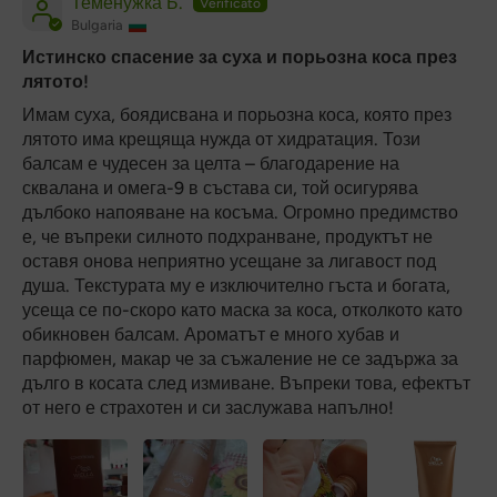
Теменужка Б.
Bulgaria
Истинско спасение за суха и порьозна коса през
лятото!
Имам суха, боядисвана и порьозна коса, която през
лятото има крещяща нужда от хидратация. Този
балсам е чудесен за целта – благодарение на
сквалана и омега-9 в състава си, той осигурява
дълбоко напояване на косъма. Огромно предимство
е, че въпреки силното подхранване, продуктът не
оставя онова неприятно усещане за лигавост под
душа. Текстурата му е изключително гъста и богата,
усеща се по-скоро като маска за коса, отколкото като
обикновен балсам. Ароматът е много хубав и
парфюмен, макар че за съжаление не се задържа за
дълго в косата след измиване. Въпреки това, ефектът
от него е страхотен и си заслужава напълно!