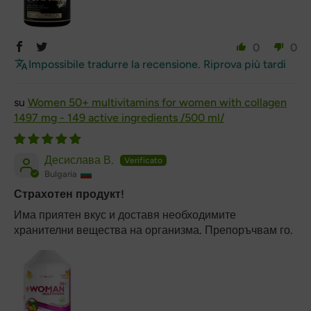
0
0
Impossibile tradurre la recensione. Riprova più tardi
Women 50+ multivitamins for women with collagen
1497 mg - 149 active ingredients /500 ml/
Десислава В.
Bulgaria
Страхотен продукт!
Има приятен вкус и доставя необходимите
хранителни вещества на организма. Препоръчвам го.