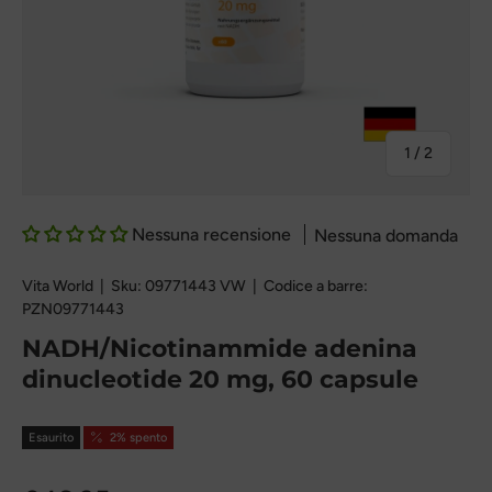
Di
1
/
2
Nessuna recensione
Nessuna domanda
Vita World
|
Sku:
09771443 VW
|
Codice a barre:
PZN09771443
NADH/Nicotinammide adenina
dinucleotide 20 mg, 60 capsule
Esaurito
2% spento