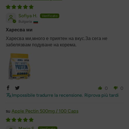
Sofiya H.
Bulgaria
Харесва ми
Харесва ми,много е приятен на вкус.За сега не
забелязвам подуване на корема.
0
0
Impossibile tradurre la recensione. Riprova più tardi
Apple Pectin 500mg / 100 Caps
Mariq S.