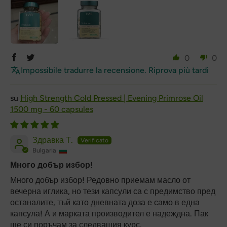
0
0
Impossibile tradurre la recensione. Riprova più tardi
High Strength Cold Pressed | Evening Primrose Oil
1500 mg - 60 capsules
Здравка Т.
Bulgaria
Много добър избор!
Много добър избор! Редовно приемам масло от
вечерна иглика, но тези капсули са с предимство пред
останалите, тъй като дневната доза е само в една
капсула! А и марката производител е надеждна. Пак
ще си поръчам за следващия курс.