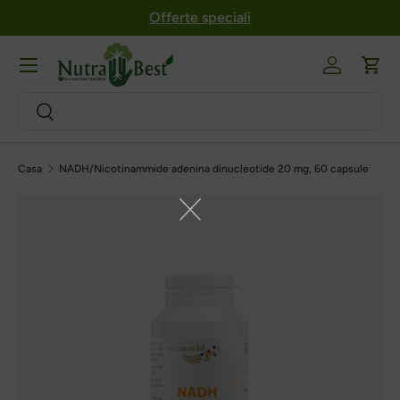
Offerte speciali
Salta al contenuto
Menu
Login
Carr
Ricerca
Ricerca
Casa
NADH/Nicotinammide adenina dinucleotide 20 mg, 60 capsule