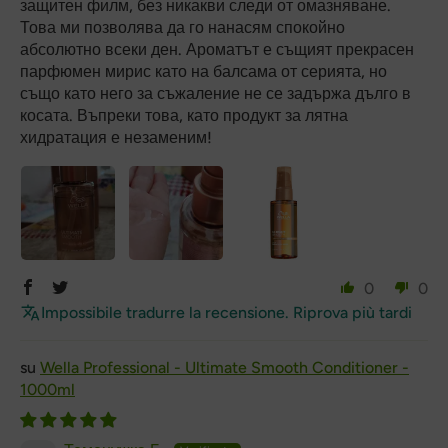
защитен филм, без никакви следи от омазняване.
Това ми позволява да го нанасям спокойно
абсолютно всеки ден. Ароматът е същият прекрасен
парфюмен мирис като на балсама от серията, но
също като него за съжаление не се задържа дълго в
косата. Въпреки това, като продукт за лятна
хидратация е незаменим!
0
0
Impossibile tradurre la recensione. Riprova più tardi
Wella Professional - Ultimate Smooth Conditioner -
1000ml