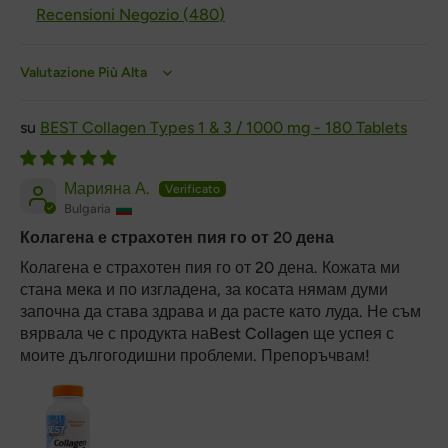
Recensioni Negozio (
480
)
Sort by
BEST Collagen Types 1 & 3 / 1000 mg - 180 Tablets
Марияна А.
Bulgaria
Колагена е страхотен пия го от 20 дена
Колагена е страхотен пия го от 20 дена. Кожата ми
стана мека и по изгладена, за косата нямам думи
започна да става здрава и да расте като луда. Не съм
вярвала че с продукта наBest Collagen ще успея с
моите дългогодишни проблеми. Препоръчвам!