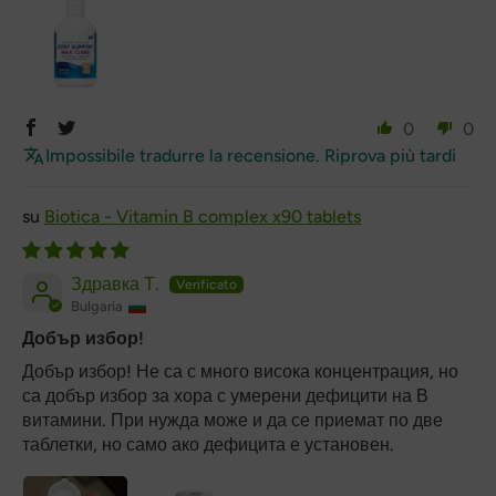
0
0
Impossibile tradurre la recensione. Riprova più tardi
Biotica - Vitamin B complex x90 tablets
Здравка Т.
Bulgaria
Добър избор!
Добър избор! Не са с много висока концентрация, но
са добър избор за хора с умерени дефицити на В
витамини. При нужда може и да се приемат по две
таблетки, но само ако дефицита е установен.