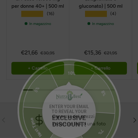
per donne 40+ | 500 ml
gluconato) | 500 ml
★★★★★
★★★★★
(16)
(4)
In magazzino
In magazzino
€21,66
€15,36
€30,95
€21,95
+ Carrello
+ Carrello
10%
8%
5%
ENTER YOUR EMAIL
TO REVEAL YOUR
Garanzia dei prezzi
EXCLUSIVE
Precedente
Pro
7%
DISCOUNT!
Inviaci un link o una foto
Next Time