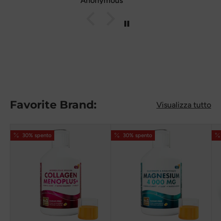
Kiriakos K.
Favorite Brand:
Visualizza tutto
30% spento
30% spento