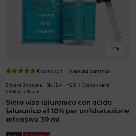
Di
1
/
18
4 recensioni
Nessuna domanda
Biovène Barcelona
|
Sku:
BV-HYS18
|
Codice a barre:
8436575090078
Siero viso ialuronico con acido
ialuronico al 10% per un'idratazione
intensiva 30 ml
Esaurito
40% spento