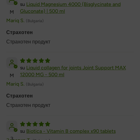
Liquid Magnesium 4000 (Bisglycinate and
Gluconate) | 500 ml
M
Mariq S.
(Bulgaria)
Страхотен
Страхотен продукт
Liquid collagen for joints Joint Support MAX
12000 MG - 500 ml
M
Mariq S.
(Bulgaria)
Страхотен
Страхотен продукт
Biotica - Vitamin B complex x90 tablets
З