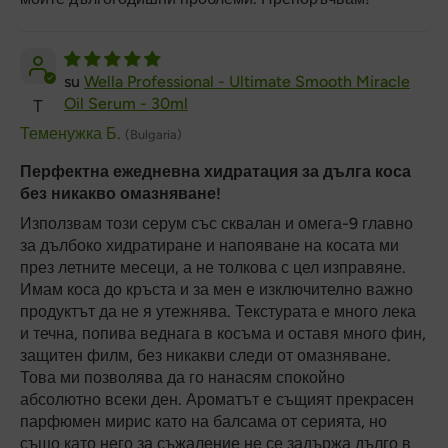
Wella Professional - Ultimate Smooth Miracle
Oil Serum - 30ml
Т
Теменужка Б.
(Bulgaria)
Перфектна ежедневна хидратация за дълга коса
без никакво омазняване!
Използвам този серум със сквалан и омега-9 главно
за дълбоко хидратиране и напояване на косата ми
през летните месеци, а не толкова с цел изправяне.
Имам коса до кръста и за мен е изключително важно
продуктът да не я утежнява. Текстурата е много лека
и течна, попива веднага в косъма и оставя много фин,
защитен филм, без никакви следи от омазняване.
Това ми позволява да го нанасям спокойно
абсолютно всеки ден. Ароматът е същият прекрасен
парфюмен мирис като на балсама от серията, но
също като него за съжаление не се задържа дълго в