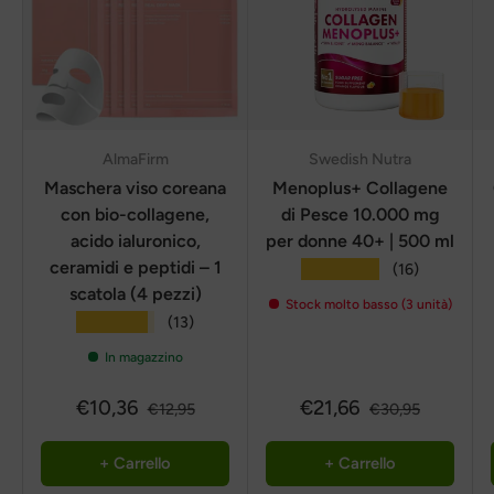
AlmaFirm
Swedish Nutra
Maschera viso coreana
Menoplus+ Collagene
con bio-collagene,
di Pesce 10.000 mg
acido ialuronico,
per donne 40+ | 500 ml
ceramidi e peptidi – 1
★★★★★
(16)
scatola (4 pezzi)
Stock molto basso (3 unità)
★★★★★
(13)
In magazzino
€10,36
€21,66
€12,95
€30,95
+ Carrello
+ Carrello