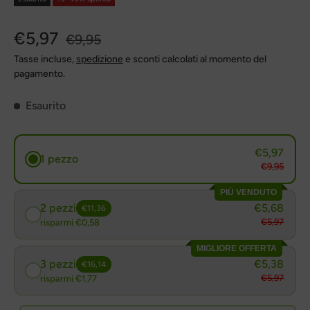
€5,97
€9,95
Tasse incluse,
spedizione
e sconti calcolati al momento del
pagamento.
Esaurito
€5,97
1 pezzo
€9,95
PIÙ VENDUTO
2 pezzi
€5,68
€11,36
€5,97
risparmi €0,58
MIGLIORE OFFERTA
3 pezzi
€5,38
€16,14
€5,97
risparmi €1,77