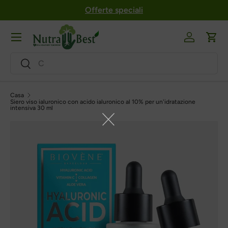
Offerte speciali
Salta al contenuto
Menu
Login
Carr
Ricerca
Ricerca
Casa
Siero viso ialuronico con acido ialuronico al 10% per un'idratazione
intensiva 30 ml