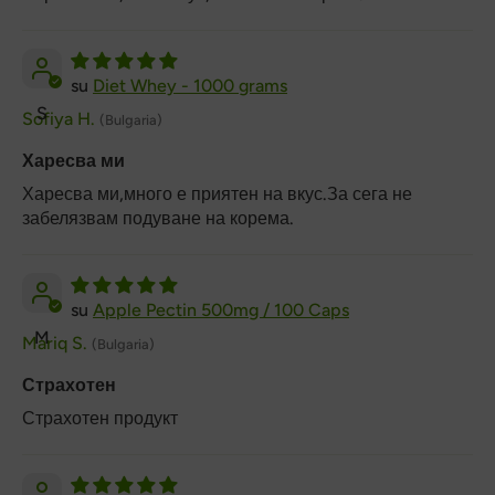
Diet Whey - 1000 grams
S
Sofiya H.
(Bulgaria)
Харесва ми
Харесва ми,много е приятен на вкус.За сега не
забелязвам подуване на корема.
Apple Pectin 500mg / 100 Caps
M
Mariq S.
(Bulgaria)
Страхотен
Страхотен продукт