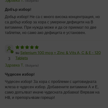
Здравка Т.
(Bulgaria)
Добър избор!
Добър избор! Не са с много висока концентрация, но
са добър избор за хора с умерени дефицити на В
витамини. При нужда може и да се приемат по две
таблетки, но само ако дефицита е установен.
Selenium 100 mcg + Zinc & Vits A, C & E - 120
Tablets
З
Здравка Т.
(Bulgaria)
Чудесен избор!
Чудесен избор! За хора с проблеми с щитовидната
жлеза е чудесен избор. Добавените витамини А и Е,
само допълват иначе чудесната добавка! Вярвам на
HB, и препоръчвам горещо!