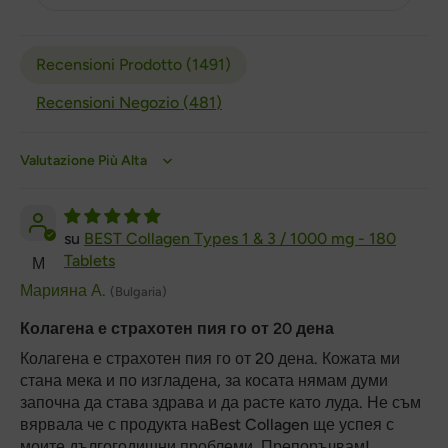
Recensioni Prodotto (
1491
)
Recensioni Negozio (
481
)
Sort by
BEST Collagen Types 1 & 3 / 1000 mg - 180
Tablets
М
Марияна А.
(Bulgaria)
Колагена е страхотен пия го от 20 дена
Колагена е страхотен пия го от 20 дена. Кожата ми
стана мека и по изгладена, за косата нямам думи
започна да става здрава и да расте като луда. Не съм
вярвала че с продукта наBest Collagen ще успея с
моите дългогодишни проблеми. Препоръчвам!