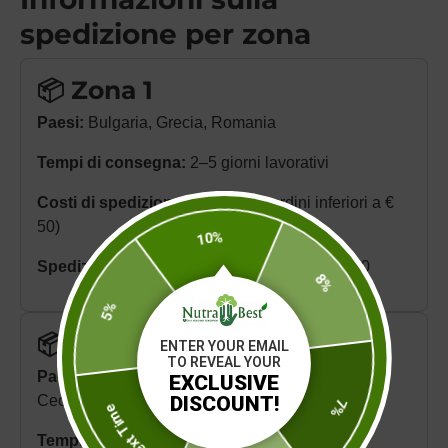
spedizione per zona
📦 Zona 1
Paesi:
Bulgaria, Grecia, Romania
Tempi di consegna:
2–5 giorni lavorativi
Costi di spedizione:
€ 5,00 (per ordini inferiori a €
50)
10%
Spedizione gratuita:
per ordini superiori a €50
5%
8%
📦 Zona 2
ENTER YOUR EMAIL
TO REVEAL YOUR
Next Time
Paesi:
Croazia, Ungheria, Slovenia, Repubblica
EXCLUSIVE
DISCOUNT!
Ceca, Slovacchia, Polonia
7%
Tempi di consegna:
4–6 giorni lavorativi