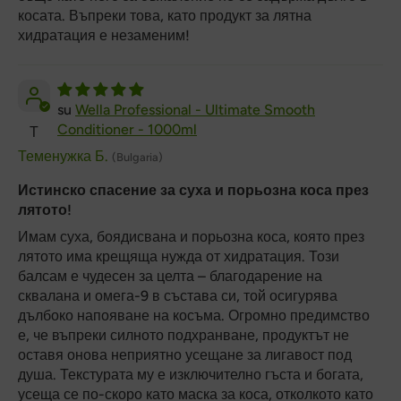
косата. Въпреки това, като продукт за лятна
хидратация е незаменим!
Wella Professional - Ultimate Smooth
Conditioner - 1000ml
Т
Теменужка Б.
(Bulgaria)
Истинско спасение за суха и порьозна коса през
лятото!
Имам суха, боядисвана и порьозна коса, която през
лятото има крещяща нужда от хидратация. Този
балсам е чудесен за целта – благодарение на
сквалана и омега-9 в състава си, той осигурява
дълбоко напояване на косъма. Огромно предимство
е, че въпреки силното подхранване, продуктът не
оставя онова неприятно усещане за лигавост под
душа. Текстурата му е изключително гъста и богата,
усеща се по-скоро като маска за коса, отколкото като