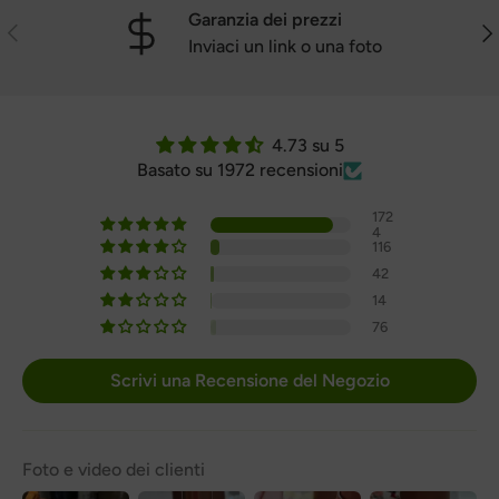
Garanzia dei prezzi
Precedente
Pro
Inviaci un link o una foto
4.73 su 5
Basato su 1972 recensioni
172
4
116
42
14
76
Scrivi una Recensione del Negozio
Foto e video dei clienti