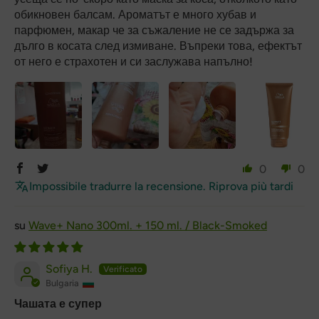
обикновен балсам. Ароматът е много хубав и
парфюмен, макар че за съжаление не се задържа за
дълго в косата след измиване. Въпреки това, ефектът
от него е страхотен и си заслужава напълно!
0
0
Impossibile tradurre la recensione. Riprova più tardi
Wave+ Nano 300ml. + 150 ml. / Black-Smoked
Sofiya H.
Bulgaria
Чашата е супер