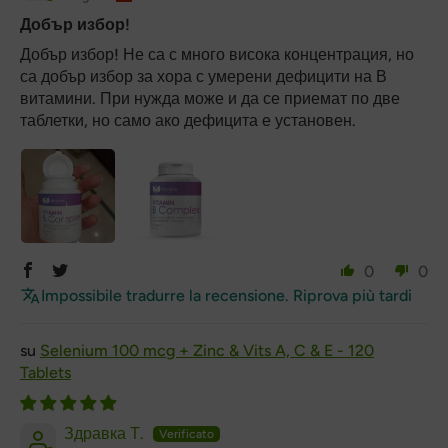
Добър избор!
Добър избор! Не са с много висока концентрация, но
са добър избор за хора с умерени дефицити на В
витамини. При нужда може и да се приемат по две
таблетки, но само ако дефицита е установен.
0
0
Impossibile tradurre la recensione. Riprova più tardi
Selenium 100 mcg + Zinc & Vits A, C & E - 120
Tablets
Здравка Т.