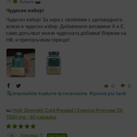
Bulgaria
Чудесен избор!
Чудесен избор! За хора с проблеми с щитовидната
жлеза е чудесен избор. Добавените витамини А и Е,
само допълват иначе чудесната добавка! Вярвам на
HB, и препоръчвам горещо!
0
0
Impossibile tradurre la recensione. Riprova più tardi
High Strength Cold Pressed | Evening Primrose Oil
1500 mg - 60 capsules
Здравка Т.