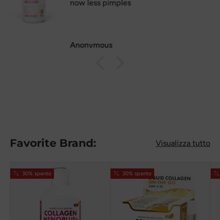
Kiriakos K.
Favorite Brand:
Visualizza tutto
30% spento
30% spento