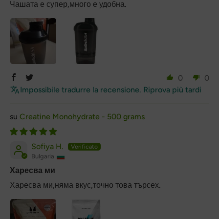
Чашата е супер,много е удобна.
0
0
Impossibile tradurre la recensione. Riprova più tardi
Creatine Monohydrate - 500 grams
Sofiya H.
Bulgaria
Харесва ми
Харесва ми,няма вкус,точно това търсех.