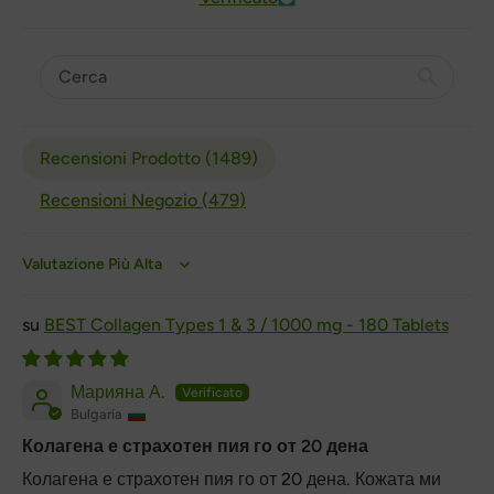
Recensioni Prodotto (
1489
)
Recensioni Negozio (
479
)
Sort by
BEST Collagen Types 1 & 3 / 1000 mg - 180 Tablets
Марияна А.
Bulgaria
Колагена е страхотен пия го от 20 дена
Колагена е страхотен пия го от 20 дена. Кожата ми