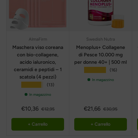
AlmaFirm
Swedish Nutra
Maschera viso coreana
Menoplus+ Collagene
con bio-collagene,
di Pesce 10.000 mg
acido ialuronico,
per donne 40+ | 500 ml
ceramidi e peptidi – 1
★★★★★
(16)
scatola (4 pezzi)
In magazzino
★★★★★
(13)
In magazzino
€10,36
€21,66
€12,95
€30,95
+ Carrello
+ Carrello