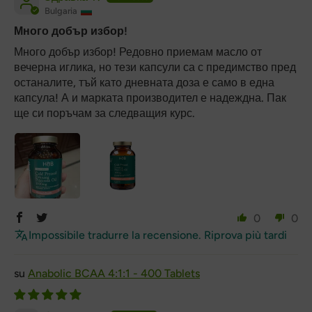
Bulgaria
Много добър избор!
Много добър избор! Редовно приемам масло от
вечерна иглика, но тези капсули са с предимство пред
останалите, тъй като дневната доза е само в една
капсула! А и марката производител е надеждна. Пак
ще си поръчам за следващия курс.
0
0
Impossibile tradurre la recensione. Riprova più tardi
Anabolic BCAA 4:1:1 - 400 Tablets