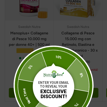
Swedish Nutra
Swedish Nutra
Menoplus+ Collagene
Collagene di Pesce
di Pesce 10.000 mg
15.000 mg con
per donne 40+ | 500 ml
Retinolo, Elastina e
Acido Ialuronico - 30 x
★★★★★
(16)
25 ml
10%
In magazzino
★★★★★
(9)
5%
Stock molto basso (1 unità)
8%
€21,66
€53,16
€30,95
€75,95
ENTER YOUR EMAIL
TO REVEAL YOUR
EXCLUSIVE
Next Time
+ Carrello
+ Carrello
DISCOUNT!
7%