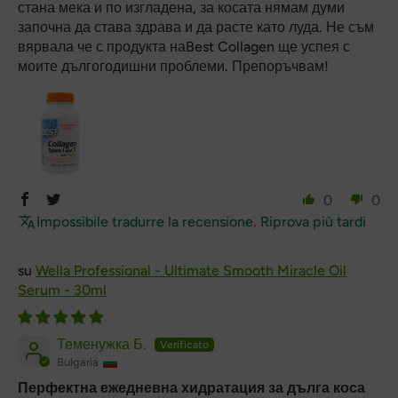
стана мека и по изгладена, за косата нямам думи
започна да става здрава и да расте като луда. Не съм
вярвала че с продукта наBest Collagen ще успея с
моите дългогодишни проблеми. Препоръчвам!
0
0
Impossibile tradurre la recensione. Riprova più tardi
Wella Professional - Ultimate Smooth Miracle Oil
Serum - 30ml
Теменужка Б.
Bulgaria
Перфектна ежедневна хидратация за дълга коса