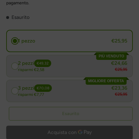
pagamento.
Esaurito
1 pezzo
€25,95
PIÙ VENDUTO
2 pezzi
€24,66
€49,32
€25,95
risparmi €2,58
MIGLIORE OFFERTA
3 pezzi
€23,36
€70,08
€25,95
risparmi €7,77
Esaurito