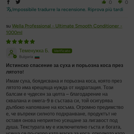
0
0
Impossibile tradurre la recensione. Riprova più tardi
Wella Professional - Ultimate Smooth Conditioner -
1000ml
Теменужка Б.
Bulgaria
Истинско спасение за суха и порьозна коса през
лятото!
Имам суха, боядисвана и порьозна коса, която през
лятото има крещяща нужда от хидратация. Този
балсам е чудесен за целта – благодарение на
сквалана и омега-9 в състава си, той осигурява
дълбоко напояване на косъма. Огромно предимство
е, че въпреки силното подхранване, продуктът не
оставя онова неприятно усещане за лигавост под
душа. Текстурата му е изключително гъста и богата,
усеща се по-скоро като маска за коса, отколкото като