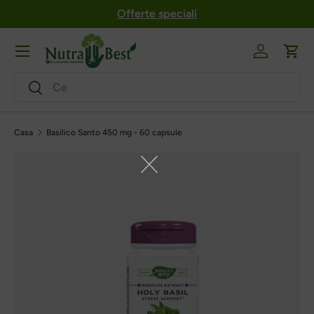
Offerte speciali
Salta al contenuto
Menu
Login
Carr
Ricerca
Ricerca
Casa
Basilico Santo 450 mg - 60 capsule