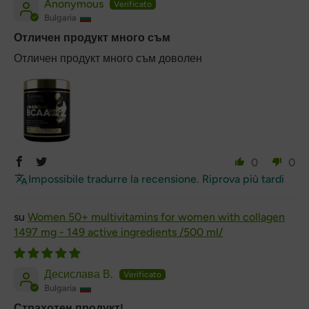
Anonymous
Bulgaria
Отличен продукт много съм
Отличен продукт много съм доволен
0
0
Impossibile tradurre la recensione. Riprova più tardi
Women 50+ multivitamins for women with collagen
1497 mg - 149 active ingredients /500 ml/
Десислава В.
Bulgaria
Страхотен продукт!