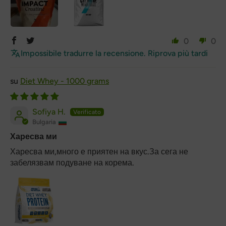
0
0
Impossibile tradurre la recensione. Riprova più tardi
Diet Whey - 1000 grams
Sofiya H.
Bulgaria
Харесва ми
Харесва ми,много е приятен на вкус.За сега не
забелязвам подуване на корема.