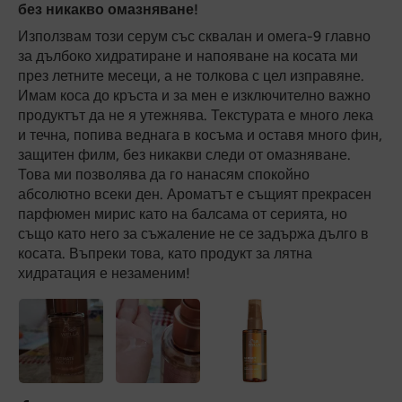
без никакво омазняване!
Използвам този серум със сквалан и омега-9 главно
за дълбоко хидратиране и напояване на косата ми
през летните месеци, а не толкова с цел изправяне.
Имам коса до кръста и за мен е изключително важно
продуктът да не я утежнява. Текстурата е много лека
и течна, попива веднага в косъма и оставя много фин,
защитен филм, без никакви следи от омазняване.
Това ми позволява да го нанасям спокойно
абсолютно всеки ден. Ароматът е същият прекрасен
парфюмен мирис като на балсама от серията, но
също като него за съжаление не се задържа дълго в
косата. Въпреки това, като продукт за лятна
хидратация е незаменим!