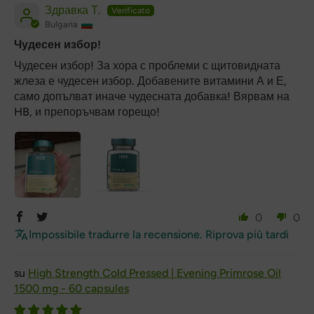
Здравка Т.
Bulgaria
Чудесен избор!
Чудесен избор! За хора с проблеми с щитовидната
жлеза е чудесен избор. Добавените витамини А и Е,
само допълват иначе чудесната добавка! Вярвам на
HB, и препоръчвам горещо!
0
0
Impossibile tradurre la recensione. Riprova più tardi
High Strength Cold Pressed | Evening Primrose Oil
1500 mg - 60 capsules