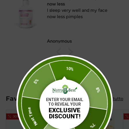
Perfect
Kiriakos K.
10%
8%
5%
Favorite Brand:
Visualizza tutto
ENTER YOUR EMAIL
TO REVEAL YOUR
EXCLUSIVE
7%
DISCOUNT!
30% spento
30% spento
Next Time