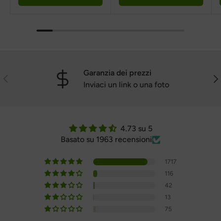
Garanzia dei prezzi
Precedente
Pro
Inviaci un link o una foto
4.73 su 5
Basato su 1963 recensioni
1717
116
42
13
75