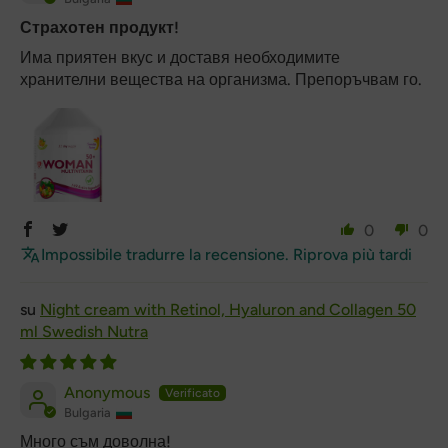
Страхотен продукт!
Има приятен вкус и доставя необходимите
хранителни вещества на организма. Препоръчвам го.
0
0
Impossibile tradurre la recensione. Riprova più tardi
Night cream with Retinol, Hyaluron and Collagen 50
ml Swedish Nutra
Anonymous
Bulgaria
Много съм доволна!