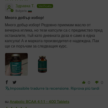
Здравка Т.
Bulgaria
Много добър избор!
Много добър избор! Редовно приемам масло от
вечерна иглика, но тези капсули са с предимство пред
останалите, тъй като дневната доза е само в една
капсула! А и марката производител е надеждна. Пак
ще си поръчам за следващия курс.
0
0
Impossibile tradurre la recensione. Riprova più tardi
Anabolic BCAA 4:1:1 - 400 Tablets