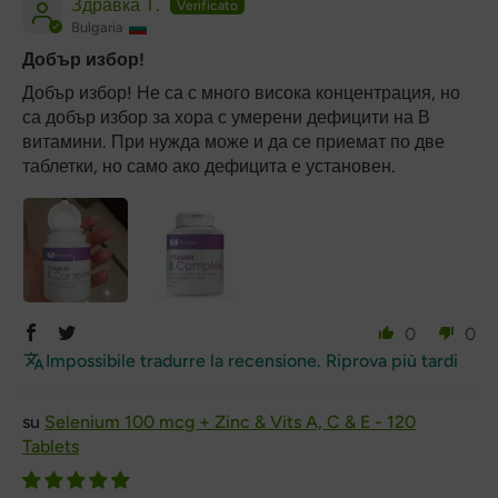
Здравка Т.
Bulgaria
Добър избор!
Добър избор! Не са с много висока концентрация, но
са добър избор за хора с умерени дефицити на В
витамини. При нужда може и да се приемат по две
таблетки, но само ако дефицита е установен.
0
0
Impossibile tradurre la recensione. Riprova più tardi
Selenium 100 mcg + Zinc & Vits A, C & E - 120
Tablets