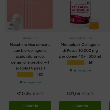
AlmaFirm
Swedish Nutra
Maschera viso coreana
Menoplus+ Collagene
con bio-collagene,
di Pesce 10.000 mg
acido ialuronico,
per donne 40+ | 500 ml
ceramidi e peptidi – 1
★★★★★
(16)
scatola (4 pezzi)
In magazzino
★★★★★
(13)
In magazzino
€10,36
€21,66
€12,95
€30,95
+ Carrello
+ Carrello