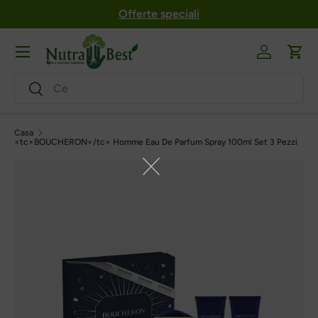
Offerte speciali
Salta al contenuto
Menu
Login
Carr
Ricerca
Ricerca
Casa
<tc>BOUCHERON</tc> Homme Eau De Parfum Spray 100ml Set 3 Pezzi