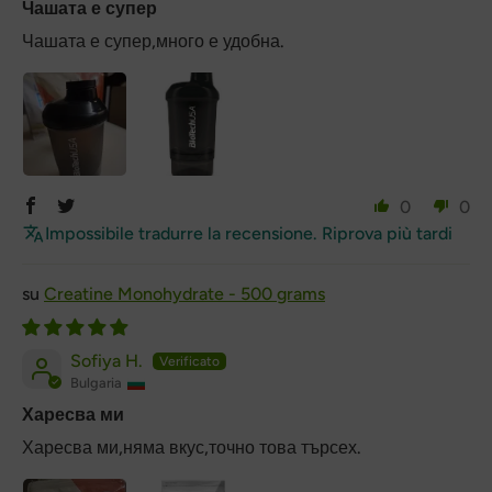
Чашата е супер
Чашата е супер,много е удобна.
0
0
Impossibile tradurre la recensione. Riprova più tardi
Creatine Monohydrate - 500 grams
Sofiya H.
Bulgaria
Харесва ми
Харесва ми,няма вкус,точно това търсех.