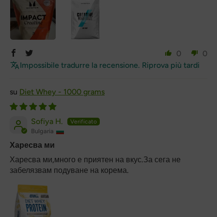
0
0
Impossibile tradurre la recensione. Riprova più tardi
Diet Whey - 1000 grams
Sofiya H.
Bulgaria
Харесва ми
Харесва ми,много е приятен на вкус.За сега не
забелязвам подуване на корема.