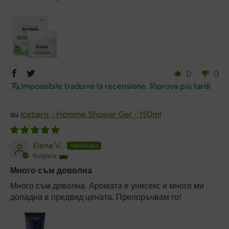
0
0
Impossibile tradurre la recensione. Riprova più tardi
Iceberg - Homme Shower Gel - 150ml
Elena V.
Bulgaria
Много съм доволна
Много съм доволна. Аромата е унисекс и много ми
допадна в предвид цената. Препоръчвам го!