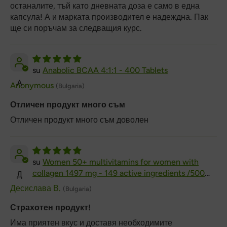
останалите, тъй като дневната доза е само в една
капсула! А и марката производител е надеждна. Пак
ще си поръчам за следващия курс.
Anabolic BCAA 4:1:1 - 400 Tablets
A
Anonymous
(Bulgaria)
Отличен продукт много съм
Отличен продукт много съм доволен
Women 50+ multivitamins for women with
collagen 1497 mg - 149 active ingredients /500
Д
ml/
Десислава В.
(Bulgaria)
Страхотен продукт!
Има приятен вкус и доставя необходимите