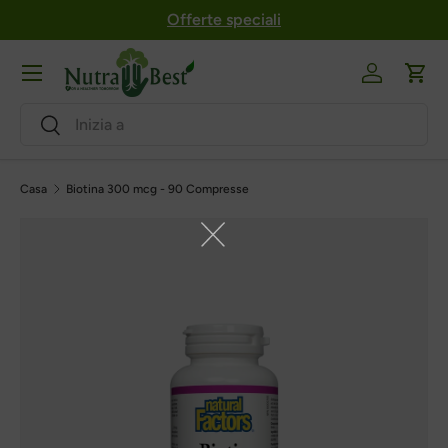
Offerte speciali
Salta al contenuto
Menu
Login
Carr
Ricerca
Ricerca
Casa
Biotina 300 mcg - 90 Compresse