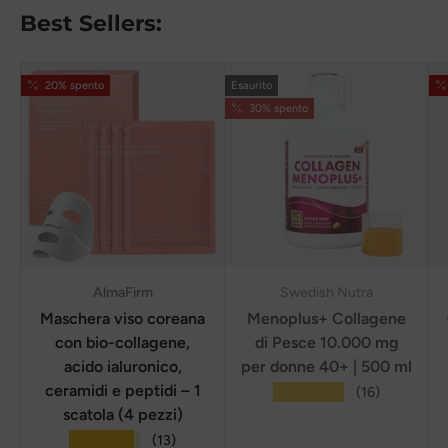
Best Sellers:
20% spento
Esaurito
30% spento
AlmaFirm
Swedish Nutra
Maschera viso coreana
Menoplus+ Collagene
con bio-collagene,
di Pesce 10.000 mg
acido ialuronico,
per donne 40+ | 500 ml
ceramidi e peptidi – 1
★★★★★
(16)
scatola (4 pezzi)
★★★★★
(13)