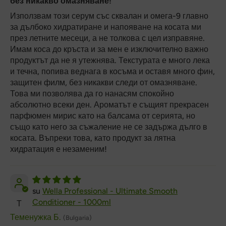
без никакво омазняване!
Използвам този серум със сквалан и омега-9 главно
за дълбоко хидратиране и напояване на косата ми
през летните месеци, а не толкова с цел изправяне.
Имам коса до кръста и за мен е изключително важно
продуктът да не я утежнява. Текстурата е много лека
и течна, попива веднага в косъма и оставя много фин,
защитен филм, без никакви следи от омазняване.
Това ми позволява да го нанасям спокойно
абсолютно всеки ден. Ароматът е същият прекрасен
парфюмен мирис като на балсама от серията, но
също като него за съжаление не се задържа дълго в
косата. Въпреки това, като продукт за лятна
хидратация е незаменим!
Wella Professional - Ultimate Smooth
Conditioner - 1000ml
Т
Теменужка Б.
(Bulgaria)