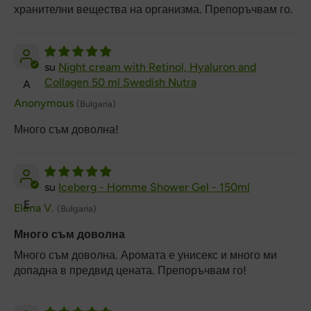
хранителни вещества на организма. Препоръчвам го.
Night cream with Retinol, Hyaluron and
Collagen 50 ml Swedish Nutra
A
Anonymous
(Bulgaria)
Много съм доволна!
Iceberg - Homme Shower Gel - 150ml
E
Elena V.
(Bulgaria)
Много съм доволна
Много съм доволна. Аромата е унисекс и много ми
допадна в предвид цената. Препоръчвам го!