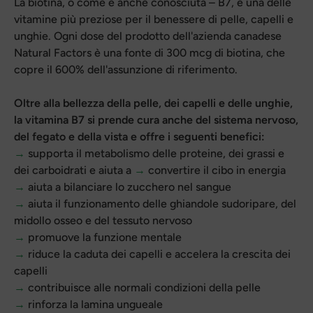
La biotina, o come è anche conosciuta – B7, è una delle
vitamine più preziose per il benessere di pelle, capelli e
unghie. Ogni dose del prodotto dell'azienda canadese
Natural Factors
è una fonte di 300 mcg di biotina, che
copre il 600% dell'assunzione di riferimento.
Oltre alla bellezza della pelle, dei capelli e delle unghie,
la vitamina B7 si prende cura anche del sistema nervoso,
del fegato e della vista e offre i seguenti benefici:
→
supporta il metabolismo delle proteine, dei grassi e
dei carboidrati e aiuta a
→
convertire il cibo in energia
→
aiuta a bilanciare lo zucchero nel sangue
→
aiuta il funzionamento delle ghiandole sudoripare, del
midollo osseo e del tessuto nervoso
→
promuove la funzione mentale
→
riduce la caduta dei capelli e accelera la crescita dei
capelli
→
contribuisce alle normali condizioni della pelle
→
rinforza la lamina ungueale