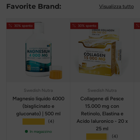
Favorite Brand:
Visualizza tutto
30% spento
30% spento
Swedish Nutra
Swedish Nutra
Magnesio liquido 4000
Collagene di Pesce
(bisglicinato e
15.000 mg con
gluconato) | 500 ml
Retinolo, Elastina e
Acido Ialuronico - 20 x
★★★★★
(4)
25 ml
In magazzino
★★★★★
(4)