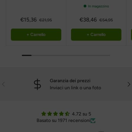
In magazzino
€15,36
€38,46
€21,95
€54,95
+ Carrello
+ Carrello
Garanzia dei prezzi
Precedente
Pro
Inviaci un link o una foto
4.72 su 5
Basato su 1971 recensioni