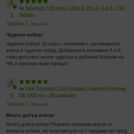
Selenium 100 mcg + Zinc & Vits A, C & E - 120
Tablets
З
Здравка Т.
(Bulgaria)
Чудесен избор!
Чудесен избор! За хора с проблеми с щитовидната
жлеза е чудесен избор. Добавените витамини А и Е,
само допълват иначе чудесната добавка! Вярвам на
HB, и препоръчвам горещо!
High Strength Cold Pressed | Evening Primrose
Oil 1500 mg - 60 capsules
З
Здравка Т.
(Bulgaria)
Много добър избор!
Много добър избор! Редовно приемам масло от
вечерна иглика, но тези капсули са с предимство пред