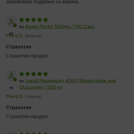
забелязвам подуване на корема.
Apple Pectin 500mg / 100 Caps
M
Mariq S.
(Bulgaria)
Страхотен
Страхотен продукт
Liquid Magnesium 4000 (Bisglycinate and
Gluconate) | 500 ml
M
Mariq S.
(Bulgaria)
Страхотен
Страхотен продукт