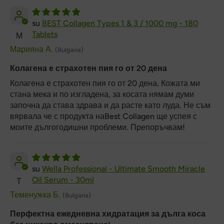
BEST Collagen Types 1 & 3 / 1000 mg - 180
Tablets
М
Марияна А.
(Bulgaria)
Колагена е страхотен пия го от 20 дена
Колагена е страхотен пия го от 20 дена. Кожата ми
стана мека и по изгладена, за косата нямам думи
започна да става здрава и да расте като луда. Не съм
вярвала че с продукта наBest Collagen ще успея с
моите дългогодишни проблеми. Препоръчвам!
Wella Professional - Ultimate Smooth Miracle
Oil Serum - 30ml
Т
Теменужка Б.
(Bulgaria)
Перфектна ежедневна хидратация за дълга коса