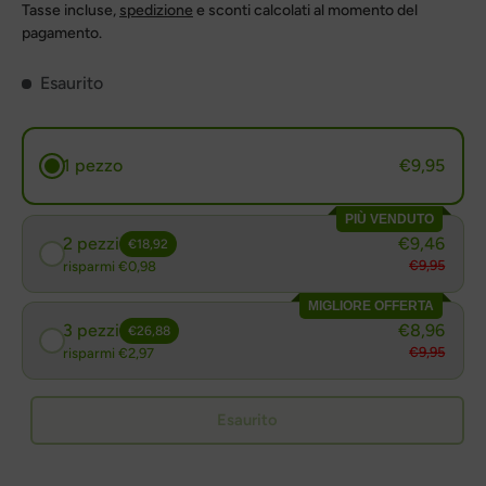
Tasse incluse,
spedizione
e sconti calcolati al momento del
pagamento.
Esaurito
1 pezzo
€9,95
PIÙ VENDUTO
2 pezzi
€9,46
€18,92
€9,95
risparmi €0,98
MIGLIORE OFFERTA
3 pezzi
€8,96
€26,88
€9,95
risparmi €2,97
Esaurito