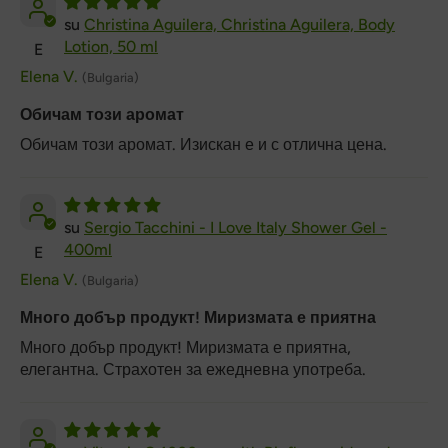
Christina Aguilera, Christina Aguilera, Body
Lotion, 50 ml
E
Elena V.
(Bulgaria)
Обичам този аромат
Обичам този аромат. Изискан е и с отлична цена.
Sergio Tacchini - I Love Italy Shower Gel -
400ml
E
Elena V.
(Bulgaria)
Много добър продукт! Миризмата е приятна
Много добър продукт! Миризмата е приятна,
елегантна. Страхотен за ежедневна употреба.